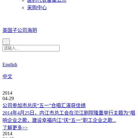
医药代表备案公示
采购中心
英国子公司海玥
English
中文
2014
04-29
公司参加市总庆“五一”合唱汇演获佳绩
2014年4月25日，内江市总工会在沱江剧院隆重举行主题为“唱
响企业之歌，建设幸福内江”庆“五一”职工企业之歌...
了解更多>>
2014