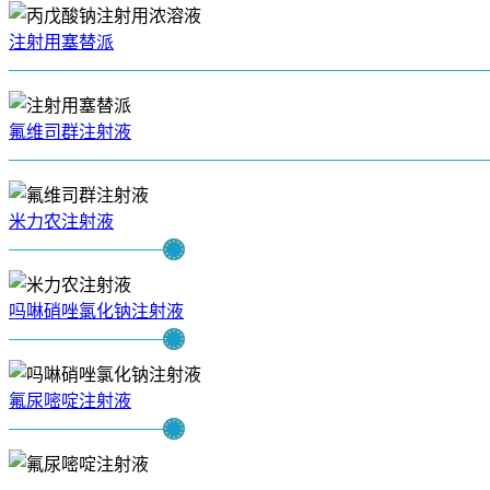
注射用塞替派
氟维司群注射液
米力农注射液
吗啉硝唑氯化钠注射液
氟尿嘧啶注射液