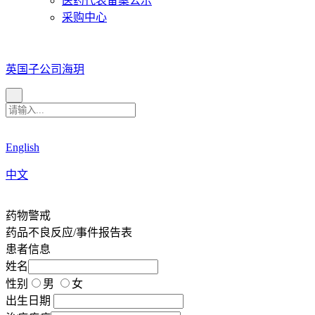
医药代表备案公示
采购中心
英国子公司海玥
English
中文
药物警戒
药品不良反应/事件报告表
患者信息
姓名
性别
男
女
出生日期