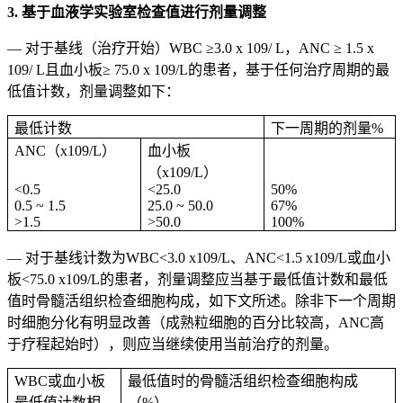
3. 基于血液学实验室检查值进行剂量调整
— 对于基线（治疗开始）WBC ≥3.0 x 109/ L，ANC ≥ 1.5 x
109/ L且血小板≥ 75.0 x 109/L的患者，基于任何治疗周期的最
低值计数，剂量调整如下：
最低计数
下一周期的剂量%
ANC（x109/L）
血小板
（x109/L）
<0.5
<25.0
50%
0.5 ~ 1.5
25.0 ~ 50.0
67%
>1.5
>50.0
100%
— 对于基线计数为WBC<3.0 x109/L、ANC<1.5 x109/L或血小
板<75.0 x109/L的患者，剂量调整应当基于最低值计数和最低
值时骨髓活组织检查细胞构成，如下文所述。除非下一个周期
时细胞分化有明显改善（成熟粒细胞的百分比较高，ANC高
于疗程起始时），则应当继续使用当前治疗的剂量。
WBC或血小板
最低值时的骨髓活组织检查细胞构成
最低值计数相
（%）