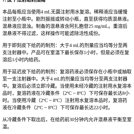
本品每瓶应当使用4 mL无菌注射用水复溶。稀释液应当缓慢
注射至小瓶中。剧烈振摇或转动小瓶，直至获得均质混悬液。
混悬液应混浊。制备的混悬液含阿扎胞苷25 mg/mL。重溶后
混悬液不得过滤，这样操作可能滤除活性成份。
用于即刻皮下给药的制剂：大于4 mL的剂量应当均等分至两
支注射器中。产品可在室温下最长保存1小时，但是必须在复
溶后1小时内给药。
用于延迟皮下给药的制剂：复溶药液必须保存在小瓶中或抽取
至一支注射器中。大于4 mL的剂量应当均等分至两支注射器
中。复溶后必须立即冷藏。当使用未经冷藏的注射用水复溶本
品时，复溶药液在冷藏条件（2ºC ~ 8ºC）下可保存最长达8小
时。当使用冷藏（2ºC ~ 8ºC）注射用水复溶本品时，复溶药
液在冷藏条件（2ºC ~ 8ºC）下可保存最长达22小时。
从冷藏条件下取出后，在给药前30分钟内允许混悬液平衡至室
温。