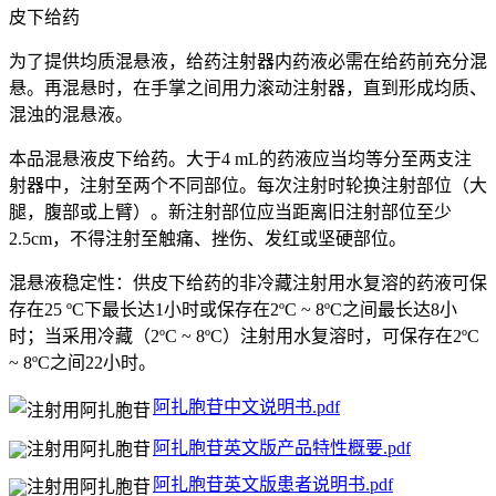
皮下给药
为了提供均质混悬液，给药注射器内药液必需在给药前充分混
悬。再混悬时，在手掌之间用力滚动注射器，直到形成均质、
混浊的混悬液。
本品混悬液皮下给药。大于4 mL的药液应当均等分至两支注
射器中，注射至两个不同部位。每次注射时轮换注射部位（大
腿，腹部或上臂）。新注射部位应当距离旧注射部位至少
2.5cm，不得注射至触痛、挫伤、发红或坚硬部位。
混悬液稳定性：供皮下给药的非冷藏注射用水复溶的药液可保
存在25 ºC下最长达1小时或保存在2ºC ~ 8ºC之间最长达8小
时；当采用冷藏（2ºC ~ 8ºC）注射用水复溶时，可保存在2ºC
~ 8ºC之间22小时。
阿扎胞苷中文说明书.pdf
阿扎胞苷英文版产品特性概要.pdf
阿扎胞苷英文版患者说明书.pdf