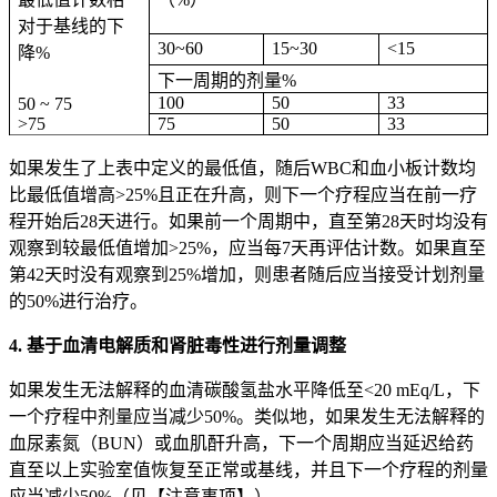
对于基线的下
30~60
15~30
<15
降%
下一周期的剂量%
100
50
33
50 ~ 75
>75
75
50
33
如果发生了上表中定义的最低值，随后WBC和血小板计数均
比最低值增高>25%且正在升高，则下一个疗程应当在前一疗
程开始后28天进行。如果前一个周期中，直至第28天时均没有
观察到较最低值增加>25%，应当每7天再评估计数。如果直至
第42天时没有观察到25%增加，则患者随后应当接受计划剂量
的50%进行治疗。
4. 基于血清电解质和肾脏毒性进行剂量调整
如果发生无法解释的血清碳酸氢盐水平降低至<20 mEq/L，下
一个疗程中剂量应当减少50%。类似地，如果发生无法解释的
血尿素氮（BUN）或血肌酐升高，下一个周期应当延迟给药
直至以上实验室值恢复至正常或基线，并且下一个疗程的剂量
应当减少50%（见【注意事项】）。