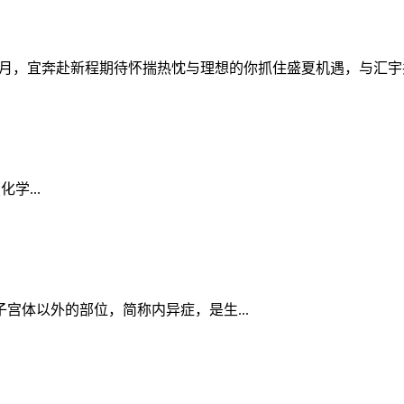
，宜奔赴新程期待怀揣热忱与理想的你抓住盛夏机遇，与汇宇共赴长
学...
体以外的部位，简称内异症，是生...