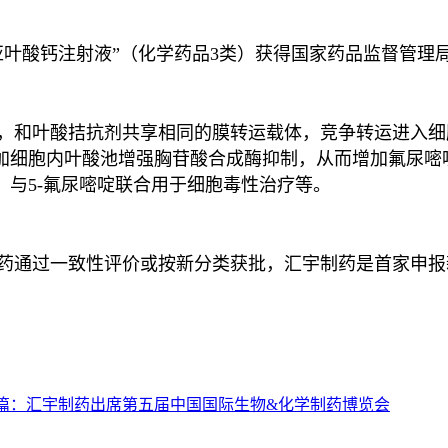
亚叶酸钙注射液”（化学药品3类）获得国家药品监督管理
和叶酸拮抗剂共享相同的膜转运载体，竞争转运进入细
加细胞内叶酸池增强胸苷酸合成酶抑制，从而增加氟尿嘧
与5-氟尿嘧啶联合用于细胞毒性治疗等。
过一致性评价或按新分类获批，汇宇制药是首家申报新
篇：
汇宇制药出席第五届中国国际生物&化学制药博览会