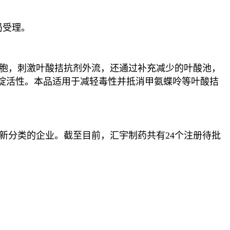
局受理。
胞，刺激叶酸拮抗剂外流，还通过补充减少的叶酸池，
啶活性。本品适用于减轻毒性并抵消甲氨蝶呤等叶酸拮
分类的企业。截至目前，汇宇制药共有24个注册待批